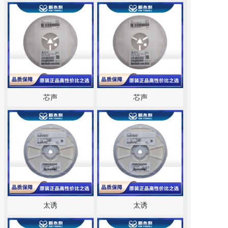
芯声
芯声
太诱
太诱