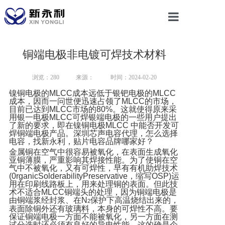
首页
铜端电极非电镀可焊技术材料
关于我们
浏览：280
来源：
时间：2024-02-20
镍铜电极的
MLCC
成本远低于银钯电极的
MLCC
成本，因而一问世便迅速占领了
MLCC
的市场，
产品中心
目前已达到
MLCC
市场的
80%
。这就使得原来采
用银一电极
MLCC
可焊银端电极的一些用户提出
了新的要求，即在镍铜电极
MLCC
中能否开发可
新闻动态
焊铜端电极产品。深圳芯声电容代理，怎么选择
电容，找新永利，贴片电容品牌哪家好？
金属铜在空气中很容易被氧化，在表面生成氧化
亚铜薄膜，严重影响其焊接性能。为了使铜在空
联系我们
气中不被氧化，又有可焊性，早有有机助焊技术
(0rganicSolderabilityPreservative
，缩写
OSP)
运
用在印刷线路板上，用来处理铜的表面。但此技
术不适合
MLCC
铜端头的处理，因为铜端电极是
由铜端浆经封浆、在
N
保护下高温烧结出来的，
2
表面除铜外还有玻璃料，本身的可焊性不高。要
保证铜端电极一方面不能被氧化，另一方面在测
试分选时还必须有良好的导电性能，这的确是个