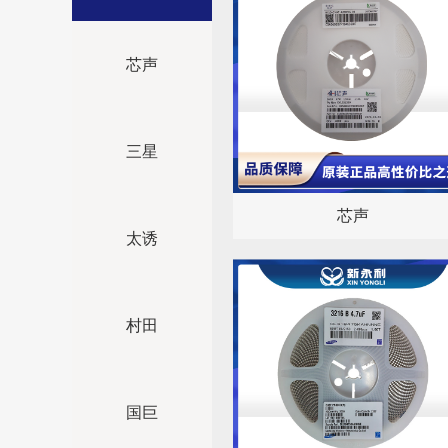
芯声
三星
芯声
太诱
村田
国巨