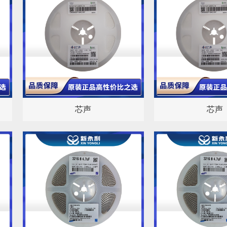
芯声
芯声