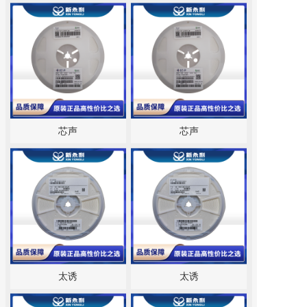
芯声
芯声
太诱
太诱