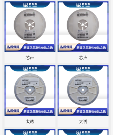
芯声
芯声
太诱
太诱