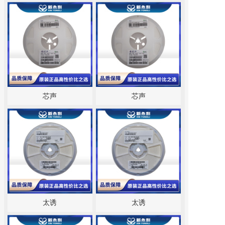
芯声
芯声
太诱
太诱