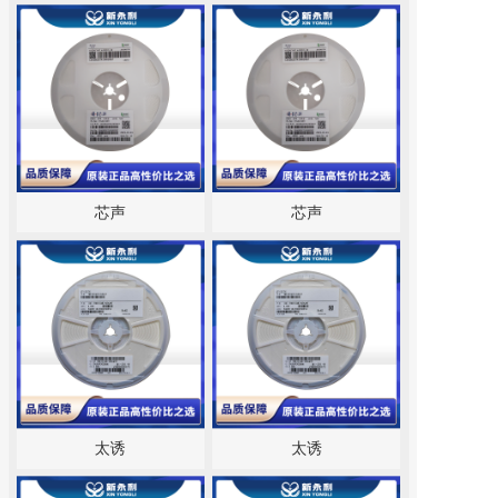
芯声
芯声
太诱
太诱