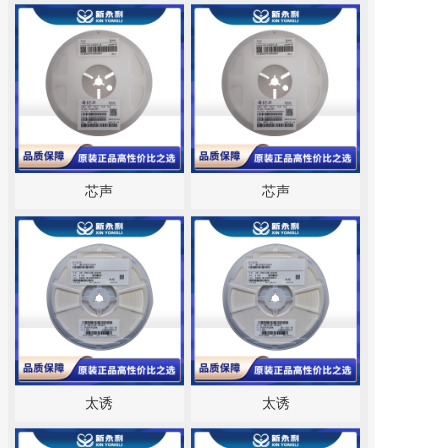
芯声
芯声
太诱
太诱